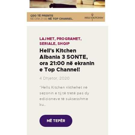
LAJMET
,
PROGRAMET
,
SERIALE
,
SHQIP
Hell’s Kitchen
Albania 3 SONTE,
ora 21:00 në ekranin
e Top Channel!
4 Dhjetor, 2020
“Hells Kitchen rikthehet në
sezonin e tij të tretë pas dy
edicioneve të suksesshme
ku…
MË TEPËR