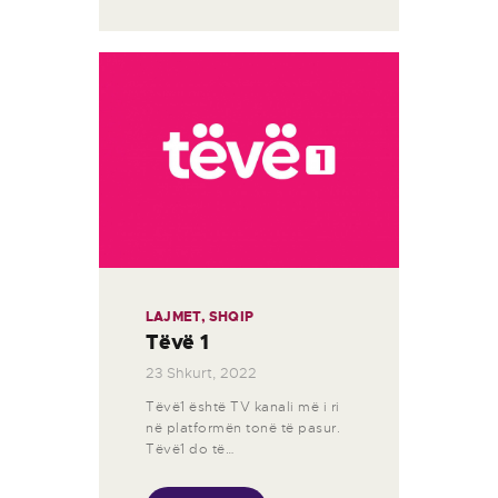
LAJMET
,
SHQIP
Tëvë 1
23 Shkurt, 2022
Tëvë1 është TV kanali më i ri
në platformën tonë të pasur.
Tëvë1 do të…