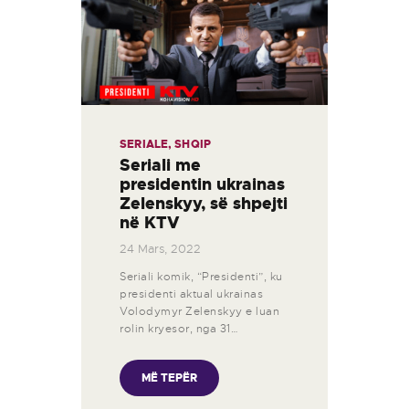
SERIALE
,
SHQIP
Seriali me
presidentin ukrainas
Zelenskyy, së shpejti
në KTV
24 Mars, 2022
Seriali komik, “Presidenti”, ku
presidenti aktual ukrainas
Volodymyr Zelenskyy e luan
rolin kryesor, nga 31…
MË TEPËR