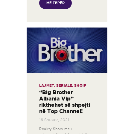
MË TEPËR
LAJMET
,
SERIALE
,
SHQIP
“Big Brother
Albania Vip”
rikthehet së shpejti
në Top Channel!
16 Shtator, 2021
Reality Show më i