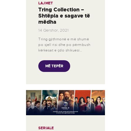
LAJMET
Tring Collection –
Shtëpia e sagave të
mëdha
14 Qershor, 2021
Tring gjithmonë e më shumë
po sjell risi dhe po përmbush
kërkesat e çdo shikuesi…
MË TEPËR
SERIALE