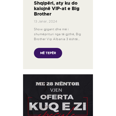
Shqipëri, aty ku do
kalojnë VIP-at e Big
Brother
13 Janar, 2024
Show gjigant dhe më i
shumëprituri nga të gjithë, Big
Brother Vip Albania 3 është…
MË TEPËR