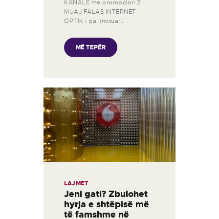
KANALE me promocion 2
MUAJ FALAS INTERNET
OPTIK i pa limituar…
MË TEPËR
LAJMET
Jeni gati? Zbulohet
hyrja e shtëpisë më
të famshme në