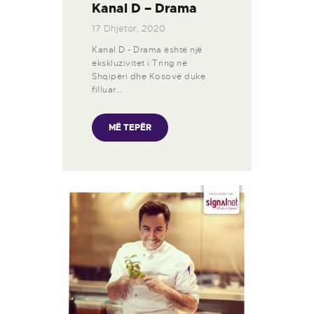
Kanal D – Drama
17 Dhjetor, 2020
Kanal D - Drama është një
ekskluzivitet i Tring në
Shqipëri dhe Kosovë duke
filluar…
MË TEPËR