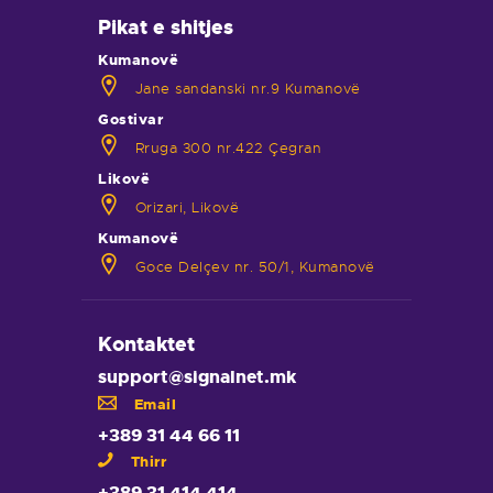
Pikat e shitjes
Kumanovë
Jane sandanski nr.9 Kumanovë
Gostivar
Rruga 300 nr.422 Çegran
Likovë
Orizari, Likovë
Kumanovë
Goce Delçev nr. 50/1, Kumanovë
Kontaktet
support@signalnet.mk
Email
+389 31 44 66 11
Thirr
+389 31 414 414