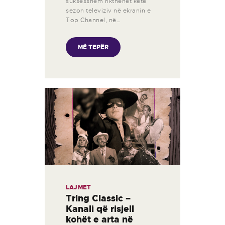
suksesshëm rikthehet këtë
sezon televiziv në ekranin e
Top Channel, në…
MË TEPËR
LAJMET
Tring Classic –
Kanali që risjell
kohët e arta në