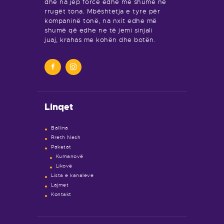
dhe na jep forcë edhe më shumë në
rrugët tona. Mbështetja e tyre për
kompaninë tonë, na nxit edhe më
shumë që edhe ne të jemi sinjali
juaj, krahas me kohën dhe botën.
Linqet
Ballina
Rreth Nesh
Paketat
Kumanovë
Likovë
Lista e kanaleve
Lajmet
Kontakt