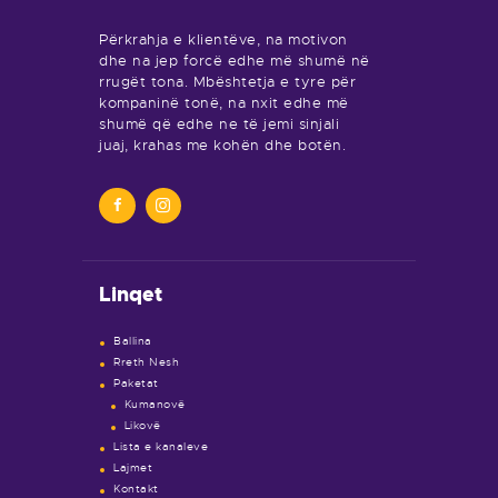
Përkrahja e klientëve, na motivon
dhe na jep forcë edhe më shumë në
rrugët tona. Mbështetja e tyre për
kompaninë tonë, na nxit edhe më
shumë që edhe ne të jemi sinjali
juaj, krahas me kohën dhe botën.
Linqet
Ballina
Rreth Nesh
Paketat
Kumanovë
Likovë
Lista e kanaleve
Lajmet
Kontakt