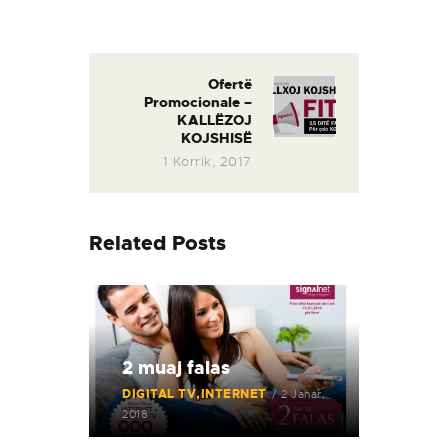
Lëvizje
te
postimet
Ofertë
Next
Promocionale –
post:
KALLËZOJ
KOJSHISË
1 Korrik, 2017
Related Posts
2 muaj falas
DIGITAL TV
INTERNET
2 Janar,
2018