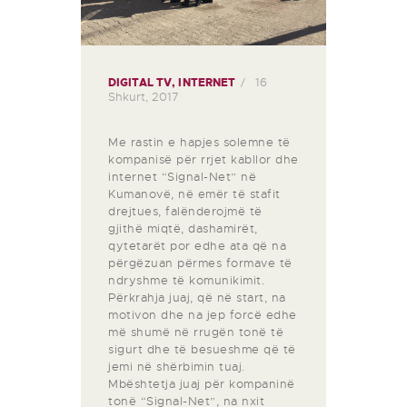
16
DIGITAL TV
,
INTERNET
Shkurt, 2017
Me rastin e hapjes solemne të
kompanisë për rrjet kabllor dhe
internet “Signal-Net” në
Kumanovë, në emër të stafit
drejtues, falënderojmë të
gjithë miqtë, dashamirët,
qytetarët por edhe ata që na
përgëzuan përmes formave të
ndryshme të komunikimit.
Përkrahja juaj, që në start, na
motivon dhe na jep forcë edhe
më shumë në rrugën tonë të
sigurt dhe të besueshme që të
jemi në shërbimin tuaj.
Mbështetja juaj për kompaninë
tonë “Signal-Net”, na nxit