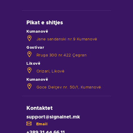
Pikat e shitjes
Kumanovë
Jane sandanski nr.9 Kumanovë
Gostivar
Rruga 300 nr.422 Çegran
Likovë
Orizari, Likovë
Kumanovë
Goce Delçev nr. 50/1, Kumanovë
Kontaktet
support@signalnet.mk
Email
+389 31 44 66 11