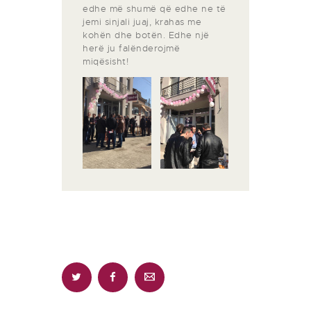
edhe më shumë që edhe ne të
jemi sinjali juaj, krahas me
kohën dhe botën. Edhe një
herë ju falënderojmë
miqësisht!