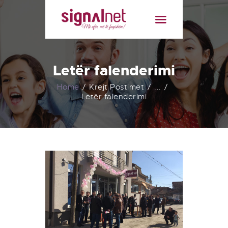
BALLINA
RRETH NESH
PAKETAT
Letër falenderimi
LISTA E KANALEVE
LAJMET
Home
Krejt Postimet
...
Letër falenderimi
KONTAKT
FATURA ONLINE