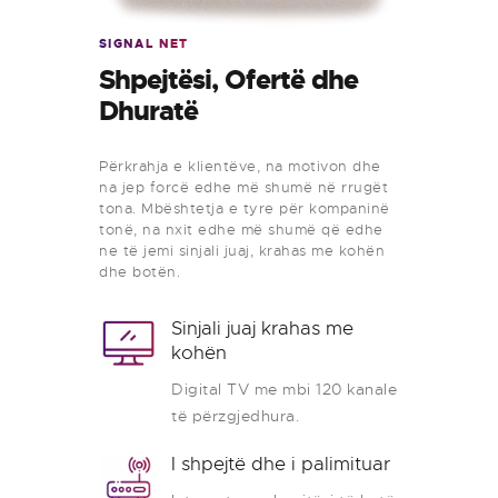
SIGNAL NET
Shpejtësi, Ofertë dhe
Dhuratë
Përkrahja e klientëve, na motivon dhe
na jep forcë edhe më shumë në rrugët
tona. Mbështetja e tyre për kompaninë
tonë, na nxit edhe më shumë që edhe
ne të jemi sinjali juaj, krahas me kohën
dhe botën.
Sinjali juaj krahas me
kohën
Digital TV me mbi 120 kanale
të përzgjedhura.
I shpejtë dhe i palimituar