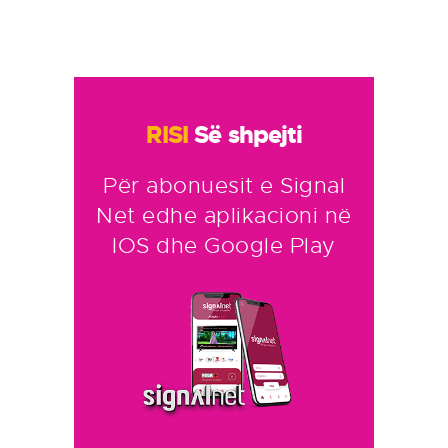
RISI
Së shpejti
Për abonuesit e Signal
Net edhe aplikacioni në
IOS dhe Google Play