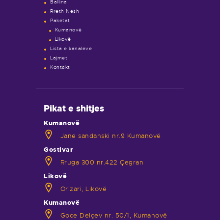
Ballina
Rreth Nesh
Paketat
Kumanovë
Likovë
Lista e kanaleve
Lajmet
Kontakt
Pikat e shitjes
Kumanovë
Jane sandanski nr.9 Kumanovë
Gostivar
Rruga 300 nr.422 Çegran
Likovë
Orizari, Likovë
Kumanovë
Goce Delçev nr. 50/1, Kumanovë