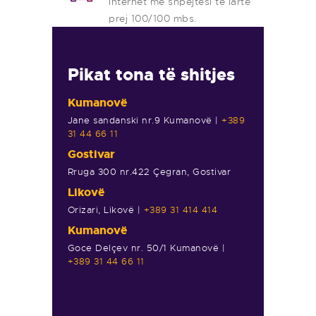
Internet me shpejtësi të lartë
prej 100/100 mbs.
Pikat tona të shitjes
Kumanovë
Jane sandanski nr.9 Kumanovë |
+389
31 44 66 11
Gostivar
Rruga 300 nr.422 Çegran, Gostivar
Likovë
Orizari, Likovë |
+389 31 414 414
Kumanovë
Goce Delçev nr. 50/1 Kumanovë |
+389 31 44 66 11