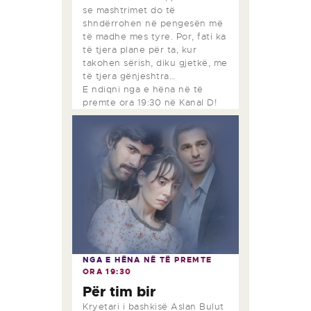
se mashtrimet do të
shndërrohen në pengesën më
të madhe mes tyre. Por, fati ka
të tjera plane për ta, kur
takohen sërish, diku gjetkë, me
të tjera gënjeshtra…
E ndiqni nga e hëna në të
premte ora 19:30 në Kanal D!
NGA E HËNA NË TË PREMTE
ORA
19:30
Për tim bir
Kryetari i bashkisë Aslan Bulut