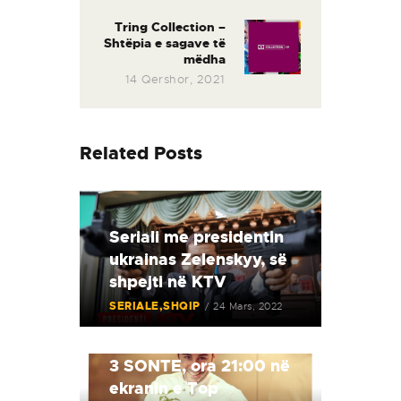
Tring Collection –
Next
Shtëpia e sagave të
post:
mëdha
14 Qershor, 2021
Related Posts
Seriali me presidentin
ukrainas Zelenskyy, së
shpejti në KTV
SERIALE
SHQIP
24 Mars, 2022
Hell’s Kitchen Albania
3 SONTE, ora 21:00 në
ekranin e Top