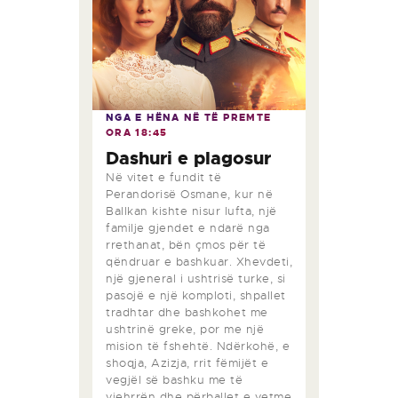
NGA E HËNA NË TË PREMTE
ORA
18:45
Dashuri e plagosur
Në vitet e fundit të
Perandorisë Osmane, kur në
Ballkan kishte nisur lufta, një
familje gjendet e ndarë nga
rrethanat, bën çmos për të
qëndruar e bashkuar. Xhevdeti,
një gjeneral i ushtrisë turke, si
pasojë e një komploti, shpallet
tradhtar dhe bashkohet me
ushtrinë greke, por me një
mision të fshehtë. Ndërkohë, e
shoqja, Azizja, rrit fëmijët e
vegjël së bashku me të
vjehrrën dhe përballet e vetme