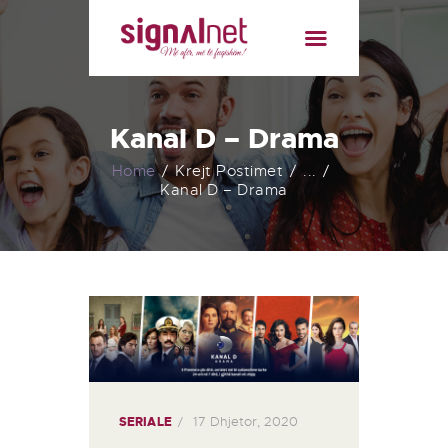
BALLINA
RRETH NESH
PAKETAT
Kanal D – Drama
LISTA E KANALEVE
LAJMET
Home
Krejt Postimet
...
Kanal D – Drama
KONTAKT
FATURA ONLINE
17 Dhjetor, 2020
SERIALE