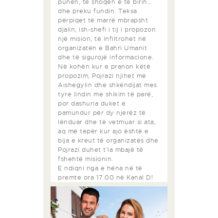
punën, të shoqen e të birin…
dhe preku fundin. Teksa
përpiqet të marrë mbrapsht
djalin, ish-shefi i tij i propozon
një mision, të infiltrohet në
organizatën e Bahri Umanit
dhe të sigurojë informacione.
Në kohën kur e pranon këtë
propozim, Pojrazi njihet me
Aishegylin dhe shkëndijat mes
tyre lindin me shikim të parë,
por dashuria duket e
pamundur për dy njerëz të
lënduar dhe të vetmuar si ata,
aq më tepër kur ajo është e
bija e kreut të organizatës dhe
Pojrazi duhet t’ia mbajë të
fshehtë misionin.
E ndiqni nga e hëna në të
premte ora 17:00 në Kanal D!