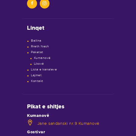
Linqet
Ballina
Rreth Nesh
Paketat
Kumanovë
Likovë
Lista e kanaleve
Lajmet
Kontakt
Pikat e shitjes
Kumanovë
Jane sandanski nr.9 Kumanovë
Gostivar