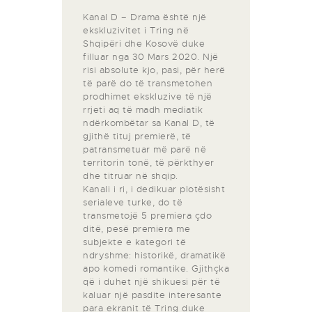
Kanal D – Drama është një
ekskluzivitet i Tring në
Shqipëri dhe Kosovë duke
filluar nga 30 Mars 2020. Një
risi absolute kjo, pasi, për herë
të parë do të transmetohen
prodhimet ekskluzive të një
rrjeti aq të madh mediatik
ndërkombëtar sa Kanal D, të
gjithë tituj premierë, të
patransmetuar më parë në
territorin tonë, të përkthyer
dhe titruar në shqip.
Kanali i ri, i dedikuar plotësisht
serialeve turke, do të
transmetojë 5 premiera çdo
ditë, pesë premiera me
subjekte e kategori të
ndryshme: historikë, dramatikë
apo komedi romantike. Gjithçka
që i duhet një shikuesi për të
kaluar një pasdite interesante
para ekranit të Tring duke