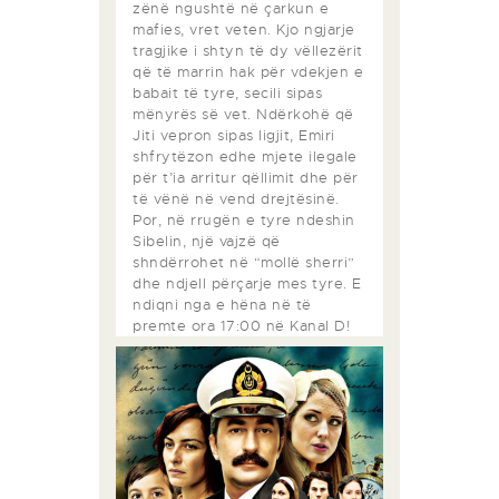
zënë ngushtë në çarkun e
mafies, vret veten. Kjo ngjarje
tragjike i shtyn të dy vëllezërit
që të marrin hak për vdekjen e
babait të tyre, secili sipas
mënyrës së vet. Ndërkohë që
Jiti vepron sipas ligjit, Emiri
shfrytëzon edhe mjete ilegale
për t’ia arritur qëllimit dhe për
të vënë në vend drejtësinë.
Por, në rrugën e tyre ndeshin
Sibelin, një vajzë që
shndërrohet në “mollë sherri”
dhe ndjell përçarje mes tyre. E
ndiqni nga e hëna në të
premte ora 17:00 në Kanal D!