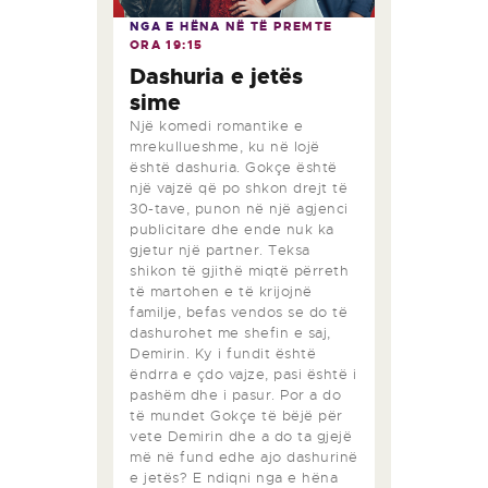
NGA E HËNA NË TË PREMTE
ORA
19:15
Dashuria e jetës
sime
Një komedi romantike e
mrekullueshme, ku në lojë
është dashuria. Gokçe është
një vajzë që po shkon drejt të
30-tave, punon në një agjenci
publicitare dhe ende nuk ka
gjetur një partner. Teksa
shikon të gjithë miqtë përreth
të martohen e të krijojnë
familje, befas vendos se do të
dashurohet me shefin e saj,
Demirin. Ky i fundit është
ëndrra e çdo vajze, pasi është i
pashëm dhe i pasur. Por a do
të mundet Gokçe të bëjë për
vete Demirin dhe a do ta gjejë
më në fund edhe ajo dashurinë
e jetës? E ndiqni nga e hëna