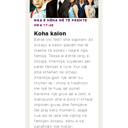
NGA E HËNA NË TË PREMTE
ORA
17:45
Koha kalon
Është viti 1967 dhe kapiteni Ali
Arkasu e kalon pjesën më të
madhe të kohës i ndarë nga
familja. Teksa ai është larg, e
shoqja, Xhemilja, kujdeset për
katër fëmijët e tyre. Kur një
ditë kthehet në shtëpi,
Xhemilja gjen një letër ku
thuhet se i shoqi e tradhton
me një të huaj që quhet
Karolina, një grua që e josh, e
manipulon dhe e bind t`i kthejë
shpinën gruas dhe fëmijëve.
Që prej këtij momenti, asgjë
nuk do të jetë më njëlloj në
familjen Arkasu. Këtu e ka
zanafillën një histori