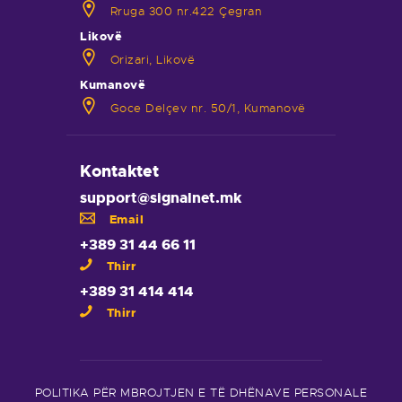
Rruga 300 nr.422 Çegran
Likovë
Orizari, Likovë
Kumanovë
Goce Delçev nr. 50/1, Kumanovë
Kontaktet
support@signalnet.mk
Email
+389 31 44 66 11
Thirr
+389 31 414 414
Thirr
POLITIKA PËR MBROJTJEN E TË DHËNAVE PERSONALE