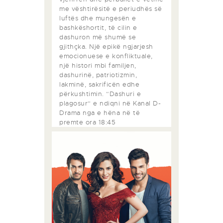
me vështirësitë e periudhës së
luftës dhe mungesën e
bashkëshortit, të cilin e
dashuron më shumë se
gjithçka. Një epikë ngjarjesh
emocionuese e konfliktuale,
një histori mbi familjen,
dashurinë, patriotizmin,
lakminë, sakrificën edhe
përkushtimin. “Dashuri e
plagosur” e ndiqni në Kanal D-
Drama nga e hëna në të
premte ora 18:45