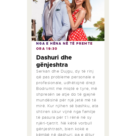
NGA E HËNA NË TË PREMTE
ORA
19:30
Dashuri dhe
gënjeshtra
Serkan dhe Dujgu, dy të rinj
që pas probleme personale e
profesionale, udhëtojnë drejt
Bodrumit me miqtë e tyre, më
shpresën se atje do të gjejnë
mundësinë për një jetë më të
mirë. Kur njihen së bashku, ata
shtiren sikur vijnë nga familje
të pasura për t’i rënë në sy
njëri-tjetrit. Në këtë vorbull
gënjeshtrash, bien kokë e
këmbë në dashuri, pa e ditur