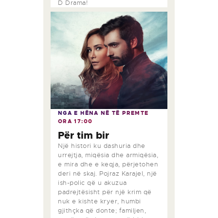
D Drama!
NGA E HËNA NË TË PREMTE
ORA
17:00
Për tim bir
Një histori ku dashuria dhe
urrejtja, miqësia dhe armiqësia,
e mira dhe e keqja, përjetohen
deri në skaj. Pojraz Karajel, një
ish-polic që u akuzua
padrejtësisht për një krim që
nuk e kishte kryer, humbi
gjithçka që donte; familjen,