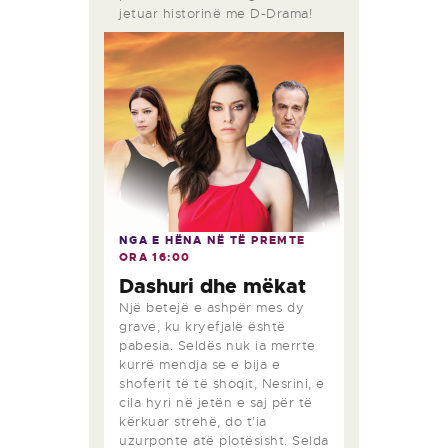
jetuar historinë me D-Drama!
NGA E HËNA NË TË PREMTE
ORA
16:00
Dashuri dhe mëkat
Një betejë e ashpër mes dy
grave, ku kryefjalë është
pabesia. Seldës nuk ia merrte
kurrë mendja se e bija e
shoferit të të shoqit, Nesrini, e
cila hyri në jetën e saj për të
kërkuar strehë, do t’ia
uzurponte atë plotësisht. Selda