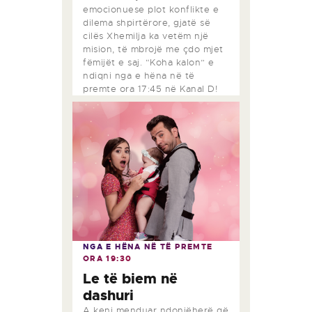
emocionuese plot konflikte e
dilema shpirtërore, gjatë së
cilës Xhemilja ka vetëm një
mision, të mbrojë me çdo mjet
fëmijët e saj. “Koha kalon” e
ndiqni nga e hëna në të
premte ora 17:45 në Kanal D!
NGA E HËNA NË TË PREMTE
ORA
19:30
Le të biem në
dashuri
A keni menduar ndonjëherë që