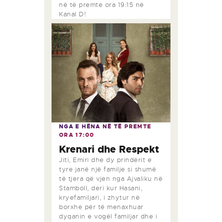
në të premte ora 19:15 në
Kanal D!
NGA E HËNA NË TË PREMTE
ORA
17:00
Krenari dhe Respekt
Jiti, Emiri dhe dy prindërit e
tyre janë një familje si shumë
të tjera që vjen nga Ajvaliku në
Stamboll, deri kur Hasani,
kryefamiljari, i zhytur në
borxhe për të menaxhuar
dyqanin e vogël familjar dhe i