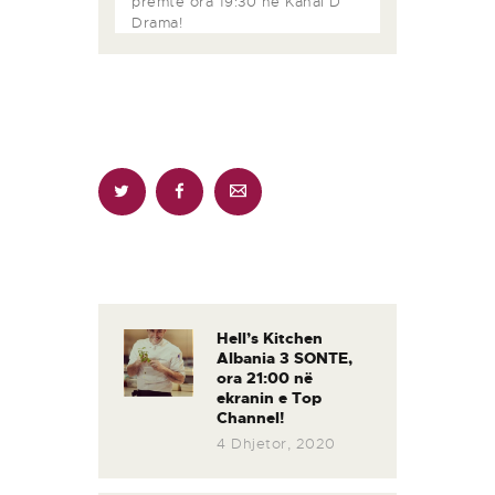
premte ora 19:30 në Kanal D
Drama!
Lëvizje
te
postimet
Hell’s Kitchen
Previous
Albania 3 SONTE,
post:
ora 21:00 në
ekranin e Top
Channel!
4 Dhjetor, 2020