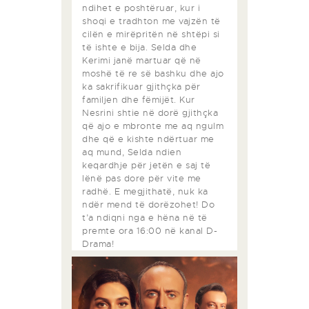
ndihet e poshtëruar, kur i
shoqi e tradhton me vajzën të
cilën e mirëpritën në shtëpi si
të ishte e bija. Selda dhe
Kerimi janë martuar që në
moshë të re së bashku dhe ajo
ka sakrifikuar gjithçka për
familjen dhe fëmijët. Kur
Nesrini shtie në dorë gjithçka
që ajo e mbronte me aq ngulm
dhe që e kishte ndërtuar me
aq mund, Selda ndien
keqardhje për jetën e saj të
lënë pas dore për vite me
radhë. E megjithatë, nuk ka
ndër mend të dorëzohet! Do
t’a ndiqni nga e hëna në të
premte ora 16:00 në kanal D-
Drama!