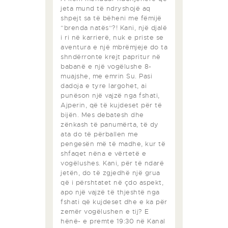
jeta mund të ndryshojë aq
shpejt sa të bëheni me fëmijë
“brenda natës”?! Kani, një djalë
i ri në karrierë, nuk e priste se
aventura e një mbrëmjeje do ta
shndërronte krejt papritur në
babanë e një vogëlushe 8-
muajshe, me emrin Su. Pasi
dadoja e tyre largohet, ai
punëson një vajzë nga fshati,
Ajperin, që të kujdeset për të
bijën. Mes debatesh dhe
zënkash të panumërta, të dy
ata do të përballen me
pengesën më të madhe, kur të
shfaqet nëna e vërtetë e
vogëlushes. Kani, për të ndarë
jetën, do të zgjedhë një grua
që i përshtatet në çdo aspekt,
apo një vajzë të thjeshtë nga
fshati që kujdeset dhe e ka për
zemër vogëlushen e tij? E
hënë- e premte 19:30 në Kanal