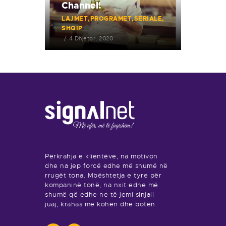
Channel!
LAJMET
PROGRAMET
SERIALE
SHQIP
4 Dhjetor, 2020
Përkrahja e klientëve, na motivon
dhe na jep forcë edhe më shumë në
rrugët tona. Mbështetja e tyre për
kompaninë tonë, na nxit edhe më
shumë që edhe ne të jemi sinjali
juaj, krahas me kohën dhe botën.