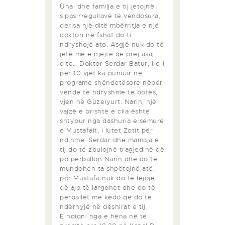
Ünal dhe familja e tij jetojnë
sipas rregullave të vendosura,
derisa një ditë mbërritja e një
doktori në fshat do ti
ndryshojë ato. Asgjë nuk do të
jetë më e njëjtë që prej asaj
dite… Doktor Serdar Batur, i cili
për 10 vjet ka punuar në
programe shëndetësore nëpër
vende të ndryshme të botës,
vjen në Güzelyurt. Narin, një
vajzë e brishtë e cila është
shtypur nga dashuria e sëmurë
e Mustafait, i lutet Zotit për
ndihmë. Serdar dhe mamaja e
tij do të zbulojnë tragjedinë që
po përballon Narin dhe do të
mundohen ta shpëtojnë atë,
por Mustafa nuk do të lejojë
që ajo të largohet dhe do të
përballet me këdo që do të
ndërhyjë në dëshirat e tij.
E ndiqni nga e hëna në të