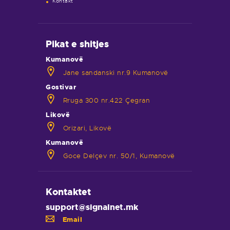
Kontakt
Pikat e shitjes
Kumanovë
Jane sandanski nr.9 Kumanovë
Gostivar
Rruga 300 nr.422 Çegran
Likovë
Orizari, Likovë
Kumanovë
Goce Delçev nr. 50/1, Kumanovë
Kontaktet
support@signalnet.mk
Email