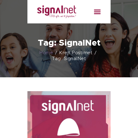
BALLINA
RRETH NESH
PAKETAT
Tag: SignalNet
LISTA E KANALEVE
LAJMET
Home
Krejt Postimet
Tag: SignalNet
KONTAKT
FATURA ONLINE