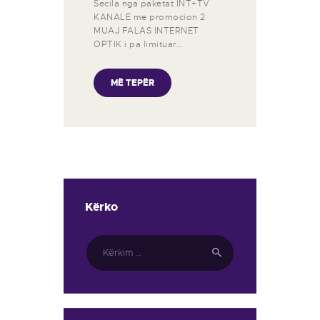
Secila nga paketat INT+TV
KANALE me promocion 2
MUAJ FALAS INTERNET
OPTIK i pa limituar…
MË TEPËR
Kërko
Kërko
për: