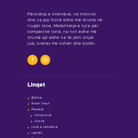
Përkrahja e klientëve, na motivon
dhe na jep forcë edhe më shumë në
rrugët tona. Mbështetja e tyre për
kompaninë tonë, na nxit edhe më
shumë që edhe ne të jemi sinjali
juaj, krahas me kohën dhe botën.
Linqet
Ballina
Rreth Nesh
Paketat
Kumanovë
Likovë
Lista e kanaleve
Lajmet